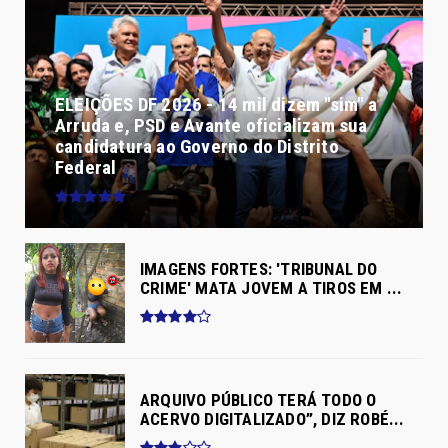
ELEIÇÕES DF 2026 - 14 mil dizem "sim" a
Arruda e, PSD e Avante oficializam sua
candidatura ao Governo do Distrito
Federal
IMAGENS FORTES: 'TRIBUNAL DO
CRIME' MATA JOVEM A TIROS EM ...
ARQUIVO PÚBLICO TERÁ TODO O
ACERVO DIGITALIZADO”, DIZ ROBÉ...