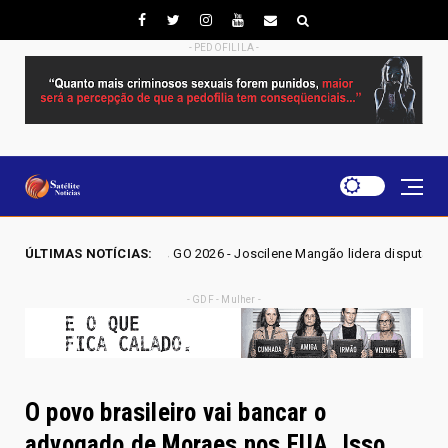
- PEDOFILILA -
IÇÕES GO 2026 - Joscilene Mangão lidera disputa por vaga na Alego em N
ÚLTIMAS NOTÍCIAS:
- GDF - Mulher -
O povo brasileiro vai bancar o
advogado de Moraes nos EUA. Isso