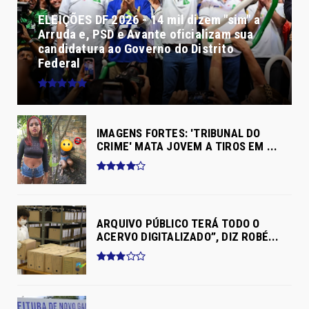
ELEIÇÕES DF 2026 - 14 mil dizem "sim" a
Arruda e, PSD e Avante oficializam sua
candidatura ao Governo do Distrito
Federal
IMAGENS FORTES: 'TRIBUNAL DO
CRIME' MATA JOVEM A TIROS EM ...
ARQUIVO PÚBLICO TERÁ TODO O
ACERVO DIGITALIZADO”, DIZ ROBÉ...