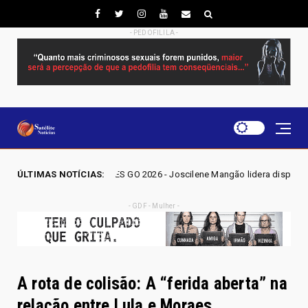
- PEDOFILILA -
LEIÇÕES GO 2026 - Joscilene Mangão lidera disputa por vaga na Alego e
ÚLTIMAS NOTÍCIAS:
- GDF - Mulher -
A rota de colisão: A “ferida aberta” na
relação entre Lula e Moraes