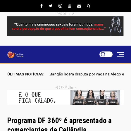
- PEDOFILILA -
Mangão lidera disputa por vaga na Alego em Novo Gama, aponta pesquisa
ÚLTIMAS NOTÍCIAS:
- GDF - Mulher -
Programa DF 360º é apresentado a
comerciantes de Ceilândia