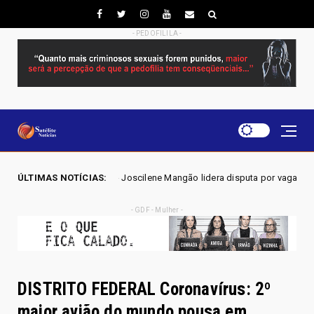
- PEDOFILILA -
 - Joscilene Mangão lidera disputa por vaga na Alego em Novo Gama, ap
ÚLTIMAS NOTÍCIAS:
- GDF - Mulher -
DISTRITO FEDERAL Coronavírus: 2º
maior avião do mundo pousa em