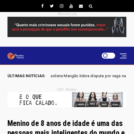
- PEDOFILILA -
- Joscilene Mangão lidera disputa por vaga na Alego em Novo Gama, apon
ÚLTIMAS NOTÍCIAS:
- GDF - Mulher -
Menino de 8 anos de idade é uma das
pessoas mais inteligentes do mundo e