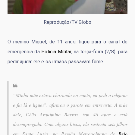
Reprodução/TV Globo
O menino Miguel, de 11 anos, ligou para o canal de
emergência da
Polícia Militar
, na terça-feira (2/8), para
pedir ajuda: ele e os irmãos passavam fome.
“Minha mãe estava chorando no canto, eu pedi o telefone
e fui lá e liguei”, afirmou o garoto em entrevista. A mãe
dele, Célia Arquimino Barros, tem 46 anos e está
desempregada. Com alguns bicos, ela sustenta seis filhos
em Santa Luzia, na Região Metropolitana de
Belo