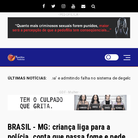
- PEDOFILILA -
squinha' e admitindo falha no sistema de degelo: 'Essa b** não tá funcion
ÚLTIMAS NOTÍCIAS:
- GDF - Mulher -
BRASIL - MG: criança liga para a
polícia, conta que passa fome e pede