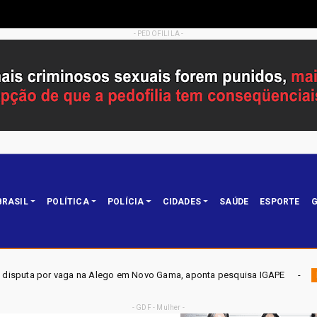
- PEDOFILILA -
BRASIL
POLÍTICA
POLÍCIA
CIDADES
SAÚDE
ESPORTE
G
Alego em Novo Gama, aponta pesquisa IGAPE
ELEIÇÕES DF
Política
- GDF - Mulher -