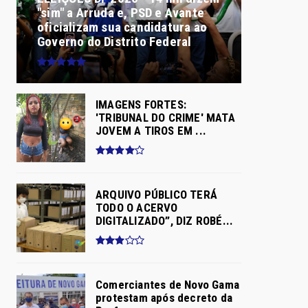
"sim" a Arruda e, PSD e Avante
oficializam sua candidatura ao
Governo do Distrito Federal
IMAGENS FORTES:
'TRIBUNAL DO CRIME' MATA
JOVEM A TIROS EM ...
ARQUIVO PÚBLICO TERÁ
TODO O ACERVO
DIGITALIZADO”, DIZ ROBÉ...
Comerciantes de Novo Gama
protestam após decreto da