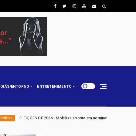
OIÁS/ENTORNO
ENTRETENIMENTO
 2026 - Mobiliza aposta em nominata completa e mira eleger três deputado