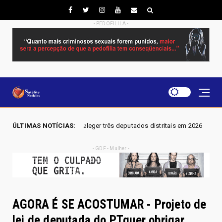
- PEDOFILILA -
mira eleger três deputados distritais em 2026
ÚLTIMAS NOTÍCIAS:
Exclusivo: 
Brasil
- GDF - Mulher -
AGORA É SE ACOSTUMAR - Projeto de
lei de deputada do PTquer obrigar