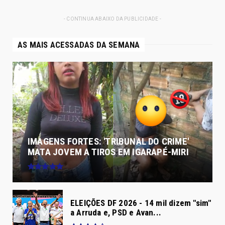
- CONTINUA ABAIXO DA PUBLICIDADE -
AS MAIS ACESSADAS DA SEMANA
IMAGENS FORTES: 'TRIBUNAL DO CRIME'
MATA JOVEM A TIROS EM IGARAPÉ-MIRI
ELEIÇÕES DF 2026 - 14 mil dizem "sim"
a Arruda e, PSD e Avan...