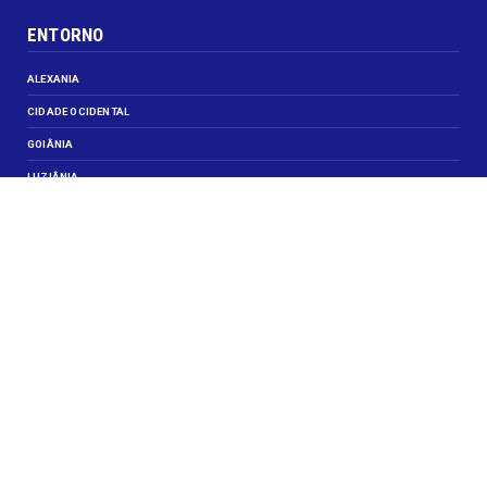
ENTORNO
ALEXANIA
CIDADE OCIDENTAL
GOIÂNIA
LUZIÂNIA
NOVO GAMA
VALPARAISO DE GOIÁS
VEJA TAMBÉM
CELEBRIDADES
JUSTIÇA
OBITUÁRIO
OPINIÃO
SANTA MARIA