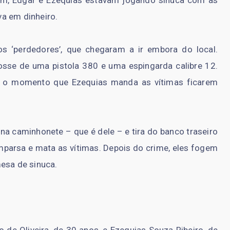
a em dinheiro.
‘perdedores’, que chegaram a ir embora do local.
osse de uma pistola 380 e uma espingarda calibre 12.
 o momento que Ezequias manda as vítimas ficarem
na caminhonete – que é dele – e tira do banco traseiro
omparsa e mata as vítimas. Depois do crime, eles fogem
esa de sinuca.
o de Oliveira, de 30 anos, e Ezequias Souza Ribeiro, de