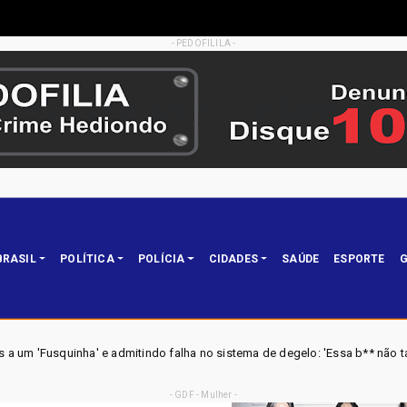
- PEDOFILILA -
BRASIL
POLÍTICA
POLÍCIA
CIDADES
SAÚDE
ESPORTE
G
do falha no sistema de degelo: 'Essa b** não tá funcionando'
Brasil
- GDF - Mulher -