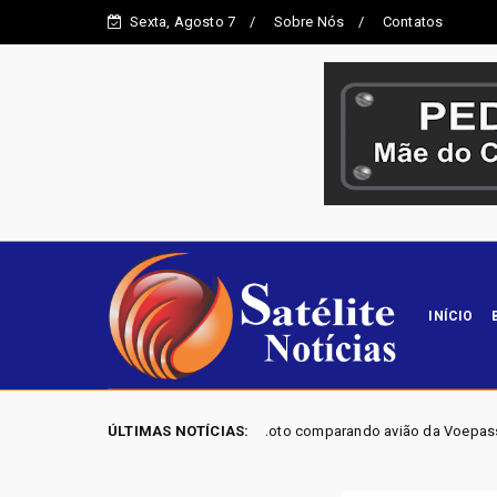
Sexta, Agosto 7
Sobre Nós
Contatos
INÍCIO
reta revela piloto comparando avião da Voepass a um 'Fusquinha' e admitin
ÚLTIMAS NOTÍCIAS: