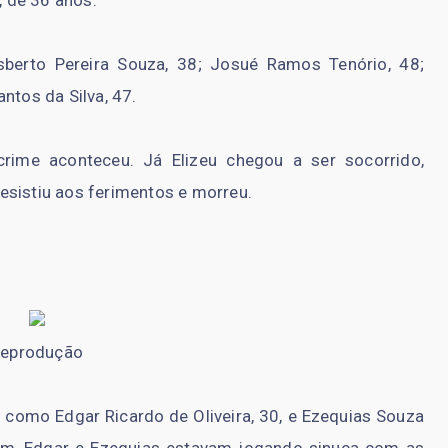
isberto Pereira Souza, 38; Josué Ramos Tenório, 48;
ntos da Silva, 47.
rime aconteceu. Já Elizeu chegou a ser socorrido,
esistiu aos ferimentos e morreu.
eprodução
a como Edgar Ricardo de Oliveira, 30, e Ezequias Souza
gem, Edgar e Ezequias estavam jogando sinuca com as