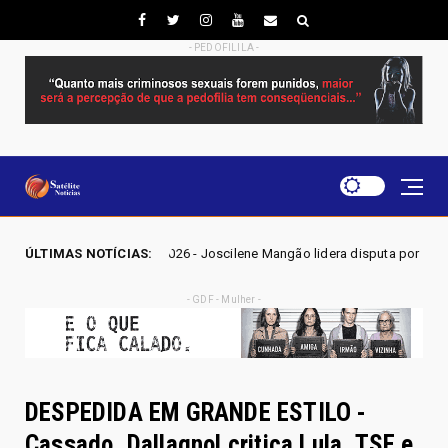
- PEDOFILILA -
GO 2026 - Joscilene Mangão lidera disputa por vaga na Alego em Novo Ga
ÚLTIMAS NOTÍCIAS:
- GDF - Mulher -
DESPEDIDA EM GRANDE ESTILO -
Cassado, Dallagnol critica Lula, TSE e