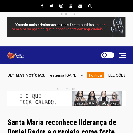
- PEDOFILILA -
ta pesquisa IGAPE
ÚLTIMAS NOTÍCIAS:
ELEIÇÕES DF 2026 - Mobiliza aposta em
Política
- GDF - Mulher -
Santa Maria reconhece liderança de
Daniel Radar e o projeta como forte