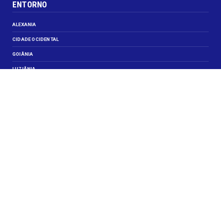
ENTORNO
ALEXANIA
CIDADE OCIDENTAL
GOIÂNIA
LUZIÂNIA
NOVO GAMA
VALPARAISO DE GOIÁS
VEJA TAMBÉM
CELEBRIDADES
JUSTIÇA
OBITUÁRIO
OPINIÃO
SANTA MARIA