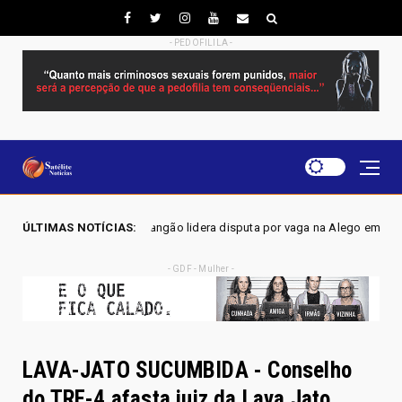
- PEDOFILILA -
angão lidera disputa por vaga na Alego em Novo Gama, aponta pesquisa I
ÚLTIMAS NOTÍCIAS:
- GDF - Mulher -
LAVA-JATO SUCUMBIDA - Conselho
do TRF-4 afasta juiz da Lava Jato