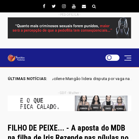
- PEDOFILILA -
- Joscilene Mangão lidera disputa por vaga na Alego em Novo Gama, apo
ÚLTIMAS NOTÍCIAS:
- GDF - Mulher -
FILHO DE PEIXE... - A aposta do MDB
na filha de Iris Rezende nas pílulas no