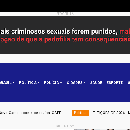
- PEDOFILILA -
BRASIL
POLÍTICA
POLÍCIA
CIDADES
SAÚDE
ESPORTE
G
squisa IGAPE
ELEIÇÕES DF 2026 - Mobiliza aposta em nomi
Política
- GDF - Mulher -