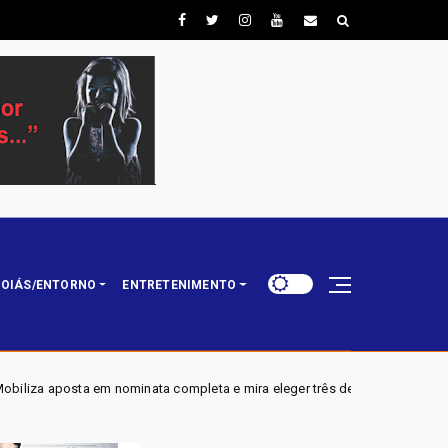
OIÁS/ENTORNO
ENTRETENIMENTO
nata completa e mira eleger três deputados distritais em 2026
Bras