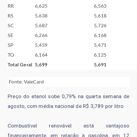
RR
6,625
6,563
RS
5,638
5,618
SC
5,687
5,726
SE
6,266
6,168
SP
5,459
5,471
TO
6,164
6,125
Total Geral
5,699
5,691
Fonte: ValeCard
Preço do etanol sobe 0,79% na quarta semana de
agosto, com média nacional de R$ 3,789 por litro
Combustível renovável está vantajoso
financeiramente, em relação à gasolina, em 12