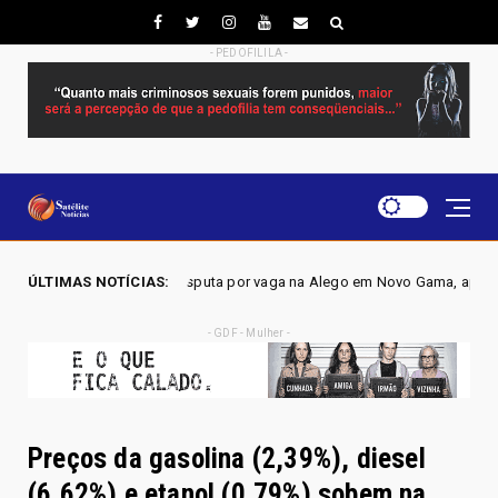
- PEDOFILILA -
isputa por vaga na Alego em Novo Gama, aponta pesquisa IGAPE
ÚLTIMAS NOTÍCIAS:
Pol
- GDF - Mulher -
Preços da gasolina (2,39%), diesel
(6,62%) e etanol (0,79%) sobem na