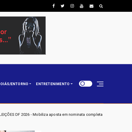
OIÁS/ENTORNO
ENTRETENIMENTO
iza aposta em nominata completa e mira eleger três deputados distritais 