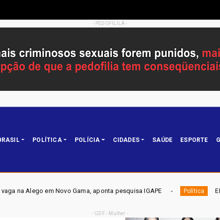
- PEDOFILILA -
BRASIL
POLÍTICA
POLÍCIA
CIDADES
SAÚDE
ESPORTE
G
o Gama, aponta pesquisa IGAPE
ELEIÇÕES DF 2026 - Mobil
Política
- GDF - Mulher -