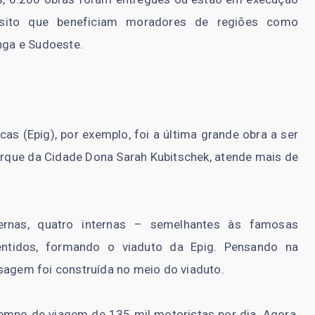
ânsito que beneficiam moradores de regiões como
inga e Sudoeste.
cas (Epig), por exemplo, foi a última grande obra a ser
Parque da Cidade Dona Sarah Kubitschek, atende mais de
ernas, quatro internas – semelhantes às famosas
entidos, formando o viaduto da Epig. Pensando na
sagem foi construída no meio do viaduto.
 tempo de viagem de 135 mil motoristas por dia. Agora,