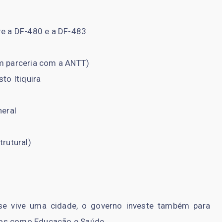
re a DF-480 e a DF-483
m parceria com a ANTT)
to Itiquira
neral
rutural)
e vive uma cidade, o governo investe também para
tos como Educação e Saúde.