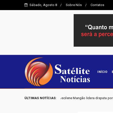
Sábado, Agosto 8
Sobre Nós
Contatos
INÍCIO
ES GO 2026 - Joscilene Mangão lidera disputa por vaga na Alego em Nov
ÚLTIMAS NOTÍCIAS: