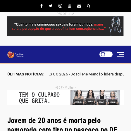
- PEDOFILILA -
EIÇÕES GO 2026 - Joscilene Mangão lidera disputa por vaga na Alego em
ÚLTIMAS NOTÍCIAS:
- GDF - Mulher -
Jovem de 20 anos é morta pelo
namorado com tiro no pescoço no DF