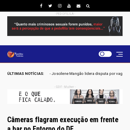
- PEDOFILILA -
6 - Joscilene Mangão lidera disputa por vaga na Alego em Novo Gama, ap
ÚLTIMAS NOTÍCIAS:
- GDF - Mulher -
Câmeras flagram execução em frente
a bar no Entorno do DF