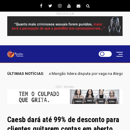
- PEDOFILILA -
6 - Joscilene Mangão lidera disputa por vaga na Alego em Novo Gama, ap
ÚLTIMAS NOTÍCIAS:
- GDF - Mulher -
Caesb dará até 99% de desconto para
clientes quitarem contas em aberto