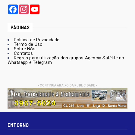
Arruda e, PSD e Avante oficializam sua
candidatura ao Governo do Distrito
Federal
IMAGENS FORTES: 'TRIBUNAL DO
CRIME' MATA JOVEM A TIROS EM ...
ARQUIVO PÚBLICO TERÁ TODO O
ACERVO DIGITALIZADO”, DIZ ROBÉ...
Comerciantes de Novo Gama
protestam após decreto da Prefe...