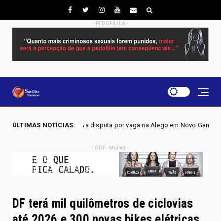
- PEDOFILILA -
disputa por vaga na Alego em Novo Gama, aponta pesquisa IGAPE
ÚLTIMAS NOTÍCIAS:
Po
- GDF - Mulher -
DF terá mil quilômetros de ciclovias
até 2026 e 300 novas bikes elétricas