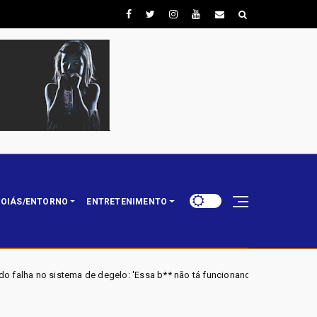
OIÁS/ENTORNO
ENTRETENIMENTO
elo: 'Essa b** não tá funcionando'
URGENTE: Mendonça dá 
Brasil