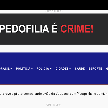
- PEDOFILILA -
BRASIL
POLÍTICA
POLÍCIA
CIDADES
SAÚDE
ESPORTE
G
ndo avião da Voepass a um 'Fusquinha' e admitindo falha no sistema de deg
- GDF - Mulher -