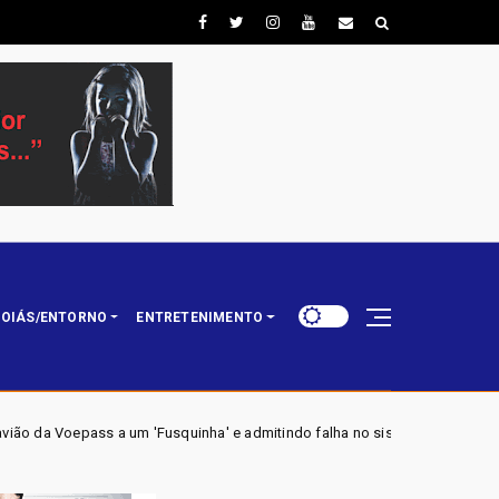
OIÁS/ENTORNO
ENTRETENIMENTO
squinha' e admitindo falha no sistema de degelo: 'Essa b** não tá funcion