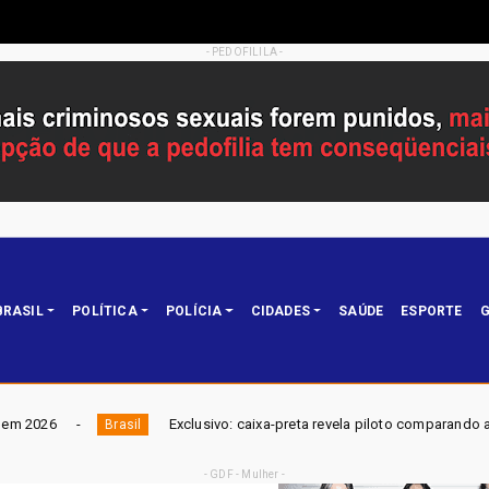
- PEDOFILILA -
BRASIL
POLÍTICA
POLÍCIA
CIDADES
SAÚDE
ESPORTE
G
Exclusivo: caixa-preta revela piloto comparando avião da Voepass a um 'Fu
- GDF - Mulher -