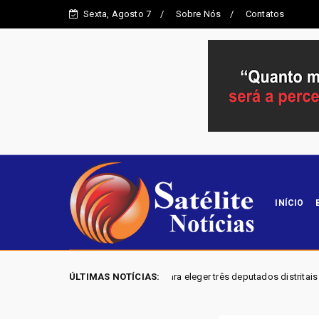
Sexta, Agosto 7
Sobre Nós
Contatos
INÍCIO
completa e mira eleger três deputados distritais em 2026
ÚLTIMAS NOTÍCIAS:
Brasil