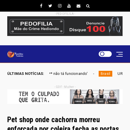
- PEDOFILILA -
a b** não tá funcionando'
ÚLTIMAS NOTÍCIAS:
URGENTE: Mendonça dá 10 dias 
Brasil
- GDF - Mulher -
Pet shop onde cachorra morreu
enforcada por coleira fecha as portas