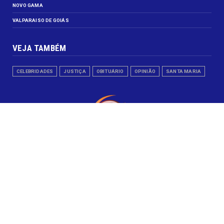
NOVO GAMA
VALPARAISO DE GOIÁS
VEJA TAMBÉM
CELEBRIDADES
JUSTIÇA
OBITUÁRIO
OPINIÃO
SANTA MARIA
SIGA
Facebook
Instagram
YouTube
FALE CONOSCO