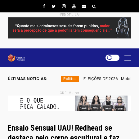
- PEDOFILILA -
a IGAPE
ÚLTIMAS NOTÍCIAS:
ELEIÇÕES DF 2026 - Mobiliza aposta em nominata c
Política
- GDF - Mulher -
Ensaio Sensual UAU! Redhead se
destaca pelo corpo escultural e faz