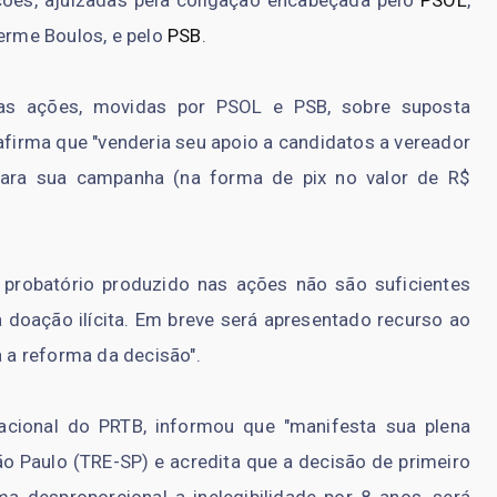
herme Boulos, e pelo
PSB
.
uas ações, movidas por PSOL e PSB, sobre suposta
afirma que "venderia seu apoio a candidatos a vereador
 para sua campanha (na forma de pix no valor de R$
 probatório produzido nas ações não são suficientes
doação ilícita. Em breve será apresentado recurso ao
a reforma da decisão".
acional do PRTB, informou que "manifesta sua plena
São Paulo (TRE-SP) e acredita que a decisão de primeiro
a desproporcional a inelegibilidade por 8 anos, será