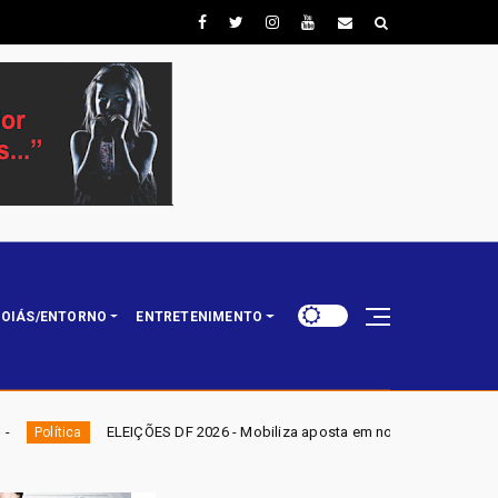
OIÁS/ENTORNO
ENTRETENIMENTO
S DF 2026 - Mobiliza aposta em nominata completa e mira eleger três depu