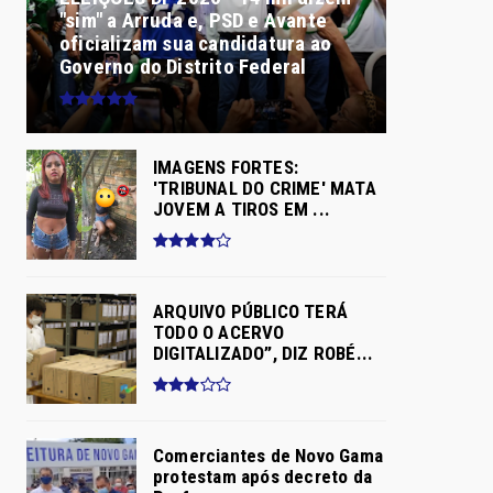
"sim" a Arruda e, PSD e Avante
oficializam sua candidatura ao
Governo do Distrito Federal
IMAGENS FORTES:
'TRIBUNAL DO CRIME' MATA
JOVEM A TIROS EM ...
ARQUIVO PÚBLICO TERÁ
TODO O ACERVO
DIGITALIZADO”, DIZ ROBÉ...
Comerciantes de Novo Gama
protestam após decreto da