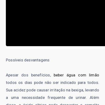
Carregado
:
48.44%
/
Possíveis desvantagens
Apesar dos benefícios,
beber água com limão
todos os dias pode não ser indicado para todos.
Sua acidez pode causar irritação na bexiga, levando
a uma necessidade frequente de urinar. Além
disso, o ácido cítrico pode desgastar o esmalte