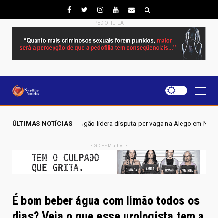
- PEDOFILILA -
e Mangão lidera disputa por vaga na Alego em Novo Gama, aponta pesqui
ÚLTIMAS NOTÍCIAS:
- GDF - Mulher -
É bom beber água com limão todos os
dias? Veja o que esse urologista tem a