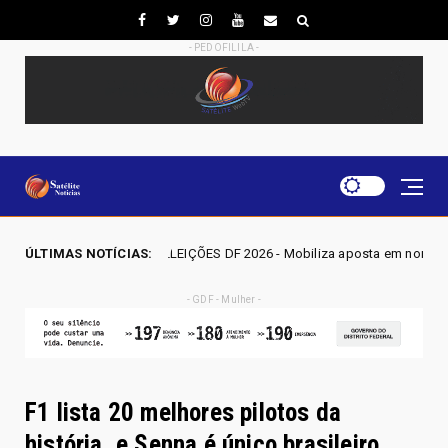
- PEDOFILILA -
ELEIÇÕES DF 2026 - Mobiliza aposta em nominata completa e mira eleger 
ÚLTIMAS NOTÍCIAS:
- GDF - Mulher -
F1 lista 20 melhores pilotos da
história, e Senna é único brasileiro