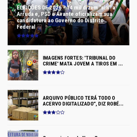
ELEIÇÕES DF 2026 - 14 mil dizem "sim" a
Arruda e, PSD e Avante oficializam sua
candidatura ao Governo do Distrito
Federal
IMAGENS FORTES: 'TRIBUNAL DO
CRIME' MATA JOVEM A TIROS EM ...
ARQUIVO PÚBLICO TERÁ TODO O
ACERVO DIGITALIZADO”, DIZ ROBÉ...