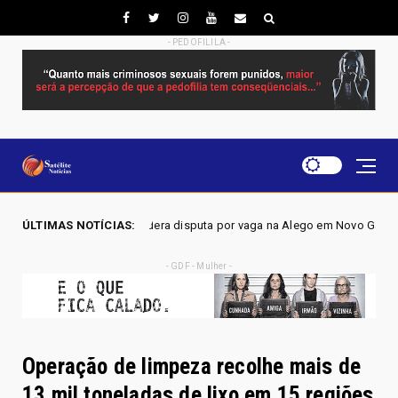
- PEDOFILILA -
idera disputa por vaga na Alego em Novo Gama, aponta pesquisa IGAPE
ÚLTIMAS NOTÍCIAS:
- GDF - Mulher -
Operação de limpeza recolhe mais de
13 mil toneladas de lixo em 15 regiões