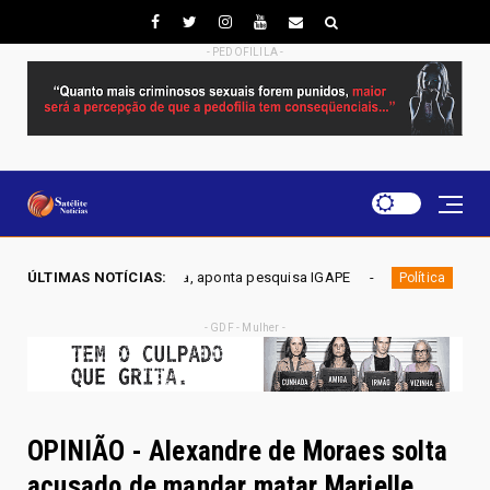
- PEDOFILILA -
o Gama, aponta pesquisa IGAPE
ÚLTIMAS NOTÍCIAS:
ELEIÇÕES DF 2026 - Mobili
Política
- GDF - Mulher -
OPINIÃO - Alexandre de Moraes solta
acusado de mandar matar Marielle