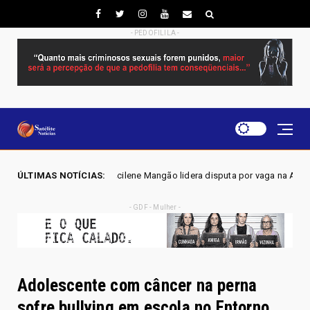
- PEDOFILILA -
 - Joscilene Mangão lidera disputa por vaga na Alego em Novo Gama, ap
ÚLTIMAS NOTÍCIAS:
- GDF - Mulher -
Adolescente com câncer na perna
sofre bullying em escola no Entorno