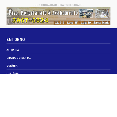
- CONTINUA ABAIXO DA PUBLICIDADE -
ENTORNO
ALEXANIA
CIDADE OCIDENTAL
GOIÂNIA
LUZIÂNIA
NOVO GAMA
VALPARAISO DE GOIÁS
VEJA TAMBÉM
CELEBRIDADES
JUSTIÇA
OBITUÁRIO
OPINIÃO
SANTA MARIA