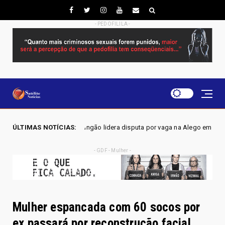
- PEDOFILILA -
 Mangão lidera disputa por vaga na Alego em Novo Gama, aponta pesquisa
ÚLTIMAS NOTÍCIAS:
- GDF - Mulher -
Mulher espancada com 60 socos por
ex passará por reconstrução facial