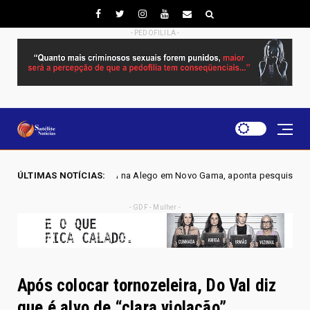
- PEDOFILILA -
por vaga na Alego em Novo Gama, aponta pesquisa IGAPE
ÚLTIMAS NOTÍCIAS:
Política
- GDF - Mulher -
Após colocar tornozeleira, Do Val diz
que é alvo de “clara violação”