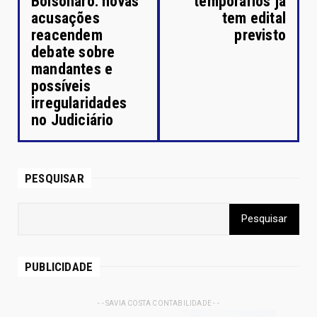
Bolsonaro: novas
temporários já
acusações
tem edital
reacendem
previsto
debate sobre
mandantes e
possíveis
irregularidades
no Judiciário
PESQUISAR
PUBLICIDADE
- - SAVIA COSTA CONTABILIDADE - -