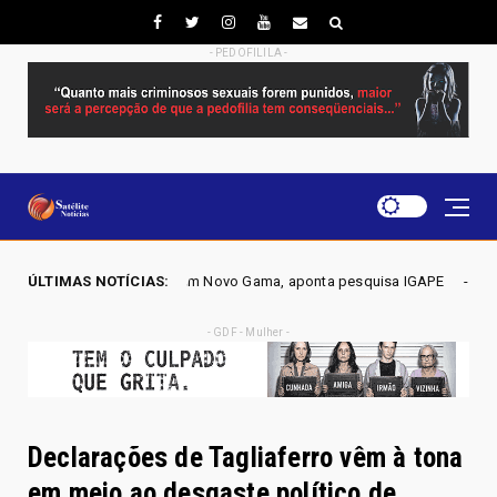
- PEDOFILILA -
lego em Novo Gama, aponta pesquisa IGAPE
ÚLTIMAS NOTÍCIAS:
ELEIÇÕES DF 2
Política
- GDF - Mulher -
Declarações de Tagliaferro vêm à tona
em meio ao desgaste político de