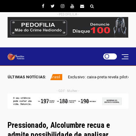
- PEDOFILILA -
ÚLTIMAS NOTÍCIAS:
Exclusivo: caixa-preta revela piloto comparando avião da 
Brasil
- GDF - Mulher -
Pressionado, Alcolumbre recua e
admite possibilidade de analisar