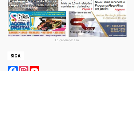
Edição Impressa
SIGA
Facebook
Instagram
YouTube
PÁGINAS
Política de Privacidade
Termo de Uso
Sobre Nós
Contatos
Regras para utilização dos grupos Agencia Satélite no
Whatsapp e Telegram