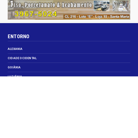
ENTORNO
ALEXANIA
CIDADE OCIDENTAL
GOIÂNIA
LUZIÂNIA
NOVO GAMA
VALPARAISO DE GOIÁS
VEJA TAMBÉM
CELEBRIDADES
JUSTIÇA
OBITUÁRIO
OPINIÃO
SANTA MARIA