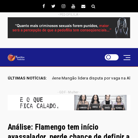
- PEDOFILILA -
 Mangão lidera disputa por vaga na Alego em Novo Gama, aponta pesquis
ÚLTIMAS NOTÍCIAS:
- GDF - Mulher -
Análise: Flamengo tem início
avassalador, perde chance de definir a