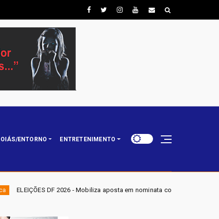
OIÁS/ENTORNO
ENTRETENIMENTO
- Mobiliza aposta em nominata completa e mira eleger três deputados dis