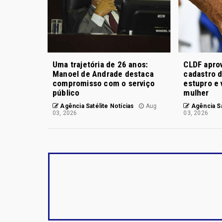
Uma trajetória de 26 anos:
CLDF aprov
Manoel de Andrade destaca
cadastro 
compromisso com o serviço
estupro e 
público
mulher
Agência Satélite Notícias
Aug
Agência Sa
03, 2026
03, 2026