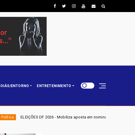
OIÁS/ENTORNO
ENTRETENIMENTO
 - Mobiliza aposta em nominata completa e mira eleger três deputados dis