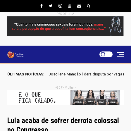
- PEDOFILILA -
6 - Joscilene Mangão lidera disputa por vaga na Alego em Novo Gama, a
ÚLTIMAS NOTÍCIAS:
- GDF - Mulher -
Lula acaba de sofrer derrota colossal
no Congresso