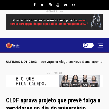
- PEDOFILILA -
uta por vaga na Alego em Novo Gama, aponta pesquisa IGAPE
ÚLTIMAS NOTÍCIAS:
Polític
- GDF - Mulher -
CLDF aprova projeto que prevê folga a
servidores no dia do aniversário