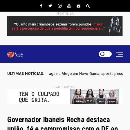
- PEDOFILILA -
dera disputa por vaga na Alego em Novo Gama, aponta pesquisa IGAPE
ÚLTIMAS NOTÍCIAS:
- GDF - Mulher -
Governador Ibaneis Rocha destaca
união, fé e compromisso com o DF ao