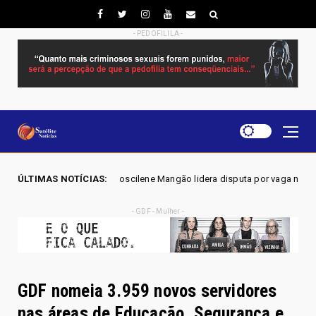
- PEDOFILILA -
26 - Joscilene Mangão lidera disputa por vaga na Alego em Novo Gama, a
ÚLTIMAS NOTÍCIAS:
- GDF - Mulher -
GDF nomeia 3.959 novos servidores
nas áreas de Educação, Segurança e