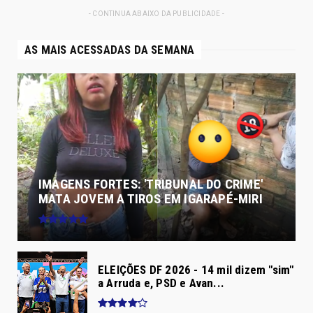
- CONTINUA ABAIXO DA PUBLICIDADE -
AS MAIS ACESSADAS DA SEMANA
IMAGENS FORTES: 'TRIBUNAL DO CRIME'
MATA JOVEM A TIROS EM IGARAPÉ-MIRI
ELEIÇÕES DF 2026 - 14 mil dizem "sim"
a Arruda e, PSD e Avan...