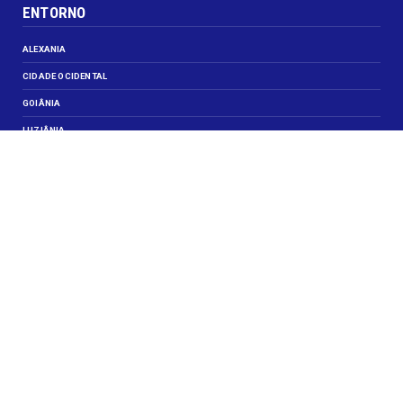
ENTORNO
ALEXANIA
CIDADE OCIDENTAL
GOIÂNIA
LUZIÂNIA
NOVO GAMA
VALPARAISO DE GOIÁS
VEJA TAMBÉM
CELEBRIDADES
JUSTIÇA
OBITUÁRIO
OPINIÃO
SANTA MARIA