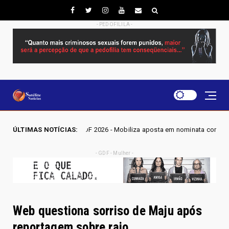
- PEDOFILILA -
ÇÕES DF 2026 - Mobiliza aposta em nominata completa e mira eleger três d
ÚLTIMAS NOTÍCIAS:
- GDF - Mulher -
Web questiona sorriso de Maju após
reportagem sobre raio