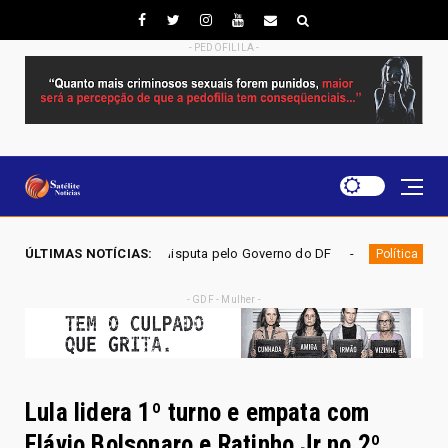
- PEDOFILILA -
rança da disputa pelo Governo do DF
ÚLTIMAS NOTÍCIAS:
ELEIÇÕES DF 2026 - 
Política
- GDF - Mulher -
Lula lidera 1º turno e empata com
Flávio Bolsonaro e Ratinho Jr no 2º