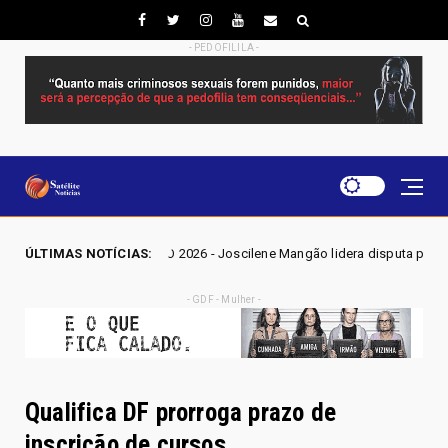
- PEDOFILILA -
O 2026 - Joscilene Mangão lidera disputa por vaga na Alego em Novo Ga
ÚLTIMAS NOTÍCIAS:
- GDF - Mulher -
Qualifica DF prorroga prazo de
inscrição de cursos