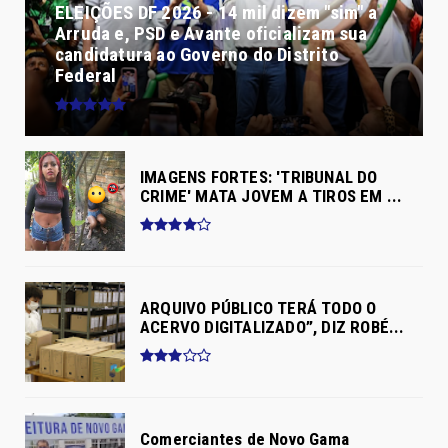
ELEIÇÕES DF 2026 - 14 mil dizem "sim" a
Arruda e, PSD e Avante oficializam sua
candidatura ao Governo do Distrito
Federal
IMAGENS FORTES: 'TRIBUNAL DO
CRIME' MATA JOVEM A TIROS EM ...
ARQUIVO PÚBLICO TERÁ TODO O
ACERVO DIGITALIZADO”, DIZ ROBÉ...
Comerciantes de Novo Gama