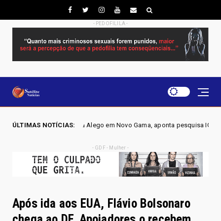
- PEDOFILILA -
 vaga na Alego em Novo Gama, aponta pesquisa IGAPE
ÚLTIMAS NOTÍCIAS:
EL
Política
- GDF - Mulher -
Após ida aos EUA, Flávio Bolsonaro
chega ao DF. Apoiadores o recebem