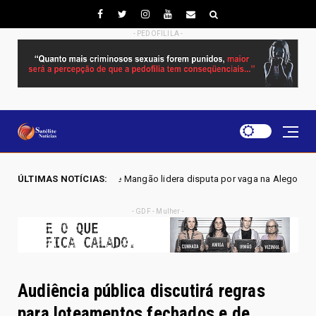
- PEDOFILILA -
lene Mangão lidera disputa por vaga na Alego em Novo Gama, aponta pes
ÚLTIMAS NOTÍCIAS:
- GDF - Mulher -
Audiência pública discutirá regras
para loteamentos fechados e de