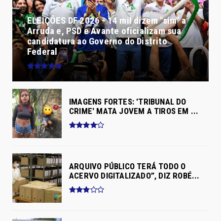
ELEIÇÕES DF 2026 - 14 mil dizem "sim" a
Arruda e, PSD e Avante oficializam sua
candidatura ao Governo do Distrito
Federal
IMAGENS FORTES: 'TRIBUNAL DO
CRIME' MATA JOVEM A TIROS EM ...
ARQUIVO PÚBLICO TERÁ TODO O
ACERVO DIGITALIZADO”, DIZ ROBÉ...