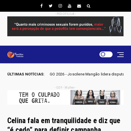
- PEDOFILILA -
O 2026 - Joscilene Mangão lidera disputa por vaga na Alego em Novo Ga
ÚLTIMAS NOTÍCIAS:
- GDF - Mulher -
Celina fala em tranquilidade e diz que
“é cedo” para definir campanha