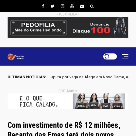
- PEDOFILILA -
r vaga na Alego em Novo Gama, aponta pesquisa IGAPE
ÚLTIMAS NOTÍCIAS:
EL
Política
- GDF - Mulher -
Com investimento de R$ 12 milhões,
Recanto das Emas terá dois novos